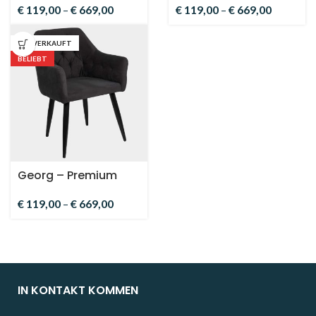
(Dunkelgrau)
(Hellgrau)
€
119,00
–
€
669,00
€
119,00
–
€
669,00
AUSVERKAUFT
BELIEBT
Georg – Premium
Esszimmerstuhl
(Schwarz)
€
119,00
–
€
669,00
IN KONTAKT KOMMEN